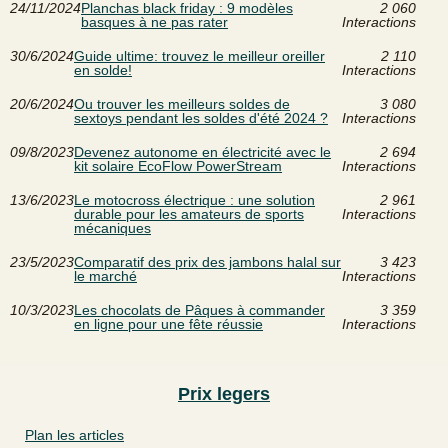
24/11/2024
Planchas black friday : 9 modèles
2 060
basques à ne pas rater
Interactions
30/6/2024
Guide ultime: trouvez le meilleur oreiller
2 110
en solde!
Interactions
20/6/2024
Ou trouver les meilleurs soldes de
3 080
sextoys pendant les soldes d'été 2024 ?
Interactions
09/8/2023
Devenez autonome en électricité avec le
2 694
kit solaire EcoFlow PowerStream
Interactions
13/6/2023
Le motocross électrique : une solution
2 961
durable pour les amateurs de sports
Interactions
mécaniques
23/5/2023
Comparatif des prix des jambons halal sur
3 423
le marché
Interactions
10/3/2023
Les chocolats de Pâques à commander
3 359
en ligne pour une fête réussie
Interactions
Prix legers
Plan les articles