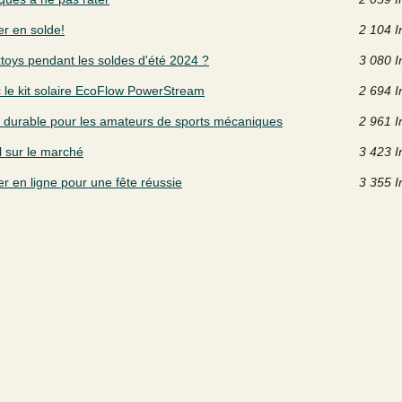
er en solde!
2 104 I
xtoys pendant les soldes d'été 2024 ?
3 080 I
 le kit solaire EcoFlow PowerStream
2 694 I
on durable pour les amateurs de sports mécaniques
2 961 I
l sur le marché
3 423 I
 en ligne pour une fête réussie
3 355 I