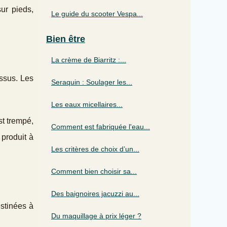
sur pieds,
Le guide du scooter Vespa...
Bien être
La crème de Biarritz :...
ssus. Les
Seraquin : Soulager les...
Les eaux micellaires...
st trempé,
Comment est fabriquée l'eau...
 produit à
Les critères de choix d’un...
Comment bien choisir sa...
Des baignoires jacuzzi au...
estinées à
Du maquillage à prix léger ?