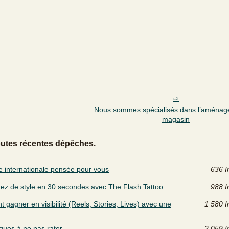
Nous sommes spécialisés dans l’aménag
magasin
outes récentes dépêches.
ce internationale pensée pour vous
636 I
z de style en 30 secondes avec The Flash Tattoo
988 I
gagner en visibilité (Reels, Stories, Lives) avec une
1 580 I
ques à ne pas rater
2 059 I