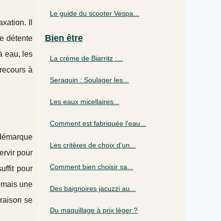
Le guide du scooter Vespa...
xation. Il
Bien être
ne détente
à eau, les
La crème de Biarritz :...
 recours à
Seraquin : Soulager les...
Les eaux micellaires...
Comment est fabriquée l'eau...
 démarque
Les critères de choix d’un...
ervir pour
Comment bien choisir sa...
ffit pour
e mais une
Des baignoires jacuzzi au...
vraison se
Du maquillage à prix léger ?