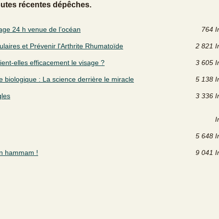
outes récentes dépêches.
isage 24 h venue de l’océan
764 I
ulaires et Prévenir l'Arthrite Rhumatoïde
2 821 I
ient-elles efficacement le visage ?
3 605 I
 biologique : La science derrière le miracle
5 138 I
gles
3 336 I
I
5 648 I
 un hammam !
9 041 I