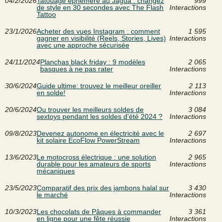
04/2/2026
Tatouage éphémère au Jagua : changez
999
de style en 30 secondes avec The Flash
Interactions
Tattoo
23/1/2026
Acheter des vues Instagram : comment
1 595
gagner en visibilité (Reels, Stories, Lives)
Interactions
avec une approche sécurisée
24/11/2024
Planchas black friday : 9 modèles
2 065
basques à ne pas rater
Interactions
30/6/2024
Guide ultime: trouvez le meilleur oreiller
2 113
en solde!
Interactions
20/6/2024
Ou trouver les meilleurs soldes de
3 084
sextoys pendant les soldes d'été 2024 ?
Interactions
09/8/2023
Devenez autonome en électricité avec le
2 697
kit solaire EcoFlow PowerStream
Interactions
13/6/2023
Le motocross électrique : une solution
2 965
durable pour les amateurs de sports
Interactions
mécaniques
23/5/2023
Comparatif des prix des jambons halal sur
3 430
le marché
Interactions
10/3/2023
Les chocolats de Pâques à commander
3 361
en ligne pour une fête réussie
Interactions