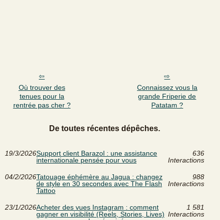
Où trouver des
Connaissez vous la
tenues pour la
grande Friperie de
rentrée pas cher ?
Patatam ?
De toutes récentes dépêches.
19/3/2026
Support client Barazol : une assistance
636
internationale pensée pour vous
Interactions
04/2/2026
Tatouage éphémère au Jagua : changez
988
de style en 30 secondes avec The Flash
Interactions
Tattoo
23/1/2026
Acheter des vues Instagram : comment
1 581
gagner en visibilité (Reels, Stories, Lives)
Interactions