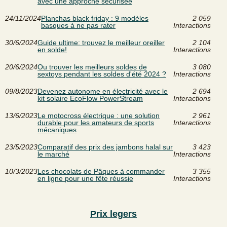
avec une approche sécurisée
24/11/2024
Planchas black friday : 9 modèles
2 059
basques à ne pas rater
Interactions
30/6/2024
Guide ultime: trouvez le meilleur oreiller
2 104
en solde!
Interactions
20/6/2024
Ou trouver les meilleurs soldes de
3 080
sextoys pendant les soldes d'été 2024 ?
Interactions
09/8/2023
Devenez autonome en électricité avec le
2 694
kit solaire EcoFlow PowerStream
Interactions
13/6/2023
Le motocross électrique : une solution
2 961
durable pour les amateurs de sports
Interactions
mécaniques
23/5/2023
Comparatif des prix des jambons halal sur
3 423
le marché
Interactions
10/3/2023
Les chocolats de Pâques à commander
3 355
en ligne pour une fête réussie
Interactions
Prix legers