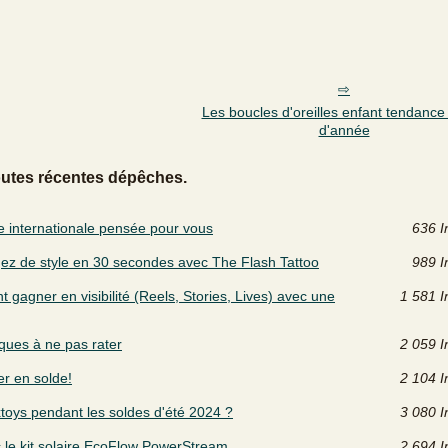
Les boucles d'oreilles enfant tendance 
d'année
outes récentes dépêches.
ce internationale pensée pour vous
636 I
z de style en 30 secondes avec The Flash Tattoo
989 I
gagner en visibilité (Reels, Stories, Lives) avec une
1 581 I
ques à ne pas rater
2 059 I
er en solde!
2 104 I
xtoys pendant les soldes d'été 2024 ?
3 080 I
 le kit solaire EcoFlow PowerStream
2 694 I